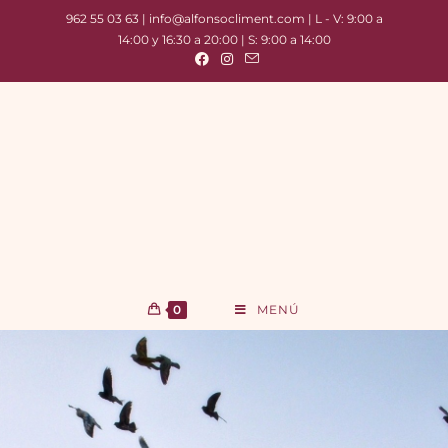
962 55 03 63 | info@alfonsocliment.com | L - V: 9:00 a
14:00 y 16:30 a 20:00 | S: 9:00 a 14:00
0
MENÚ