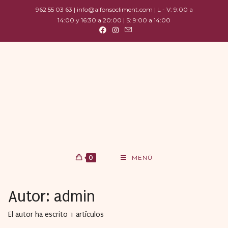
962 55 03 63 | info@alfonsocliment.com | L - V: 9:00 a
14:00 y 16:30 a 20:00 | S: 9:00 a 14:00
0
MENÚ
Autor:
admin
El autor ha escrito 1 artículos