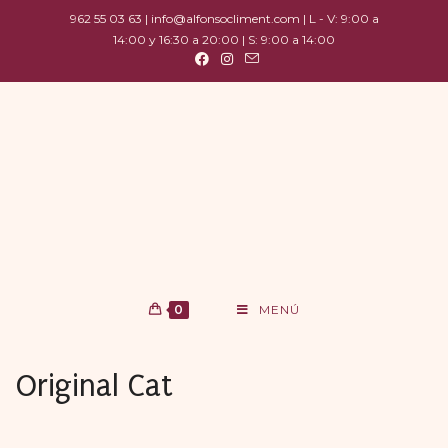
962 55 03 63 | info@alfonsocliment.com | L - V: 9:00 a
14:00 y 16:30 a 20:00 | S: 9:00 a 14:00
0
MENÚ
Original Cat