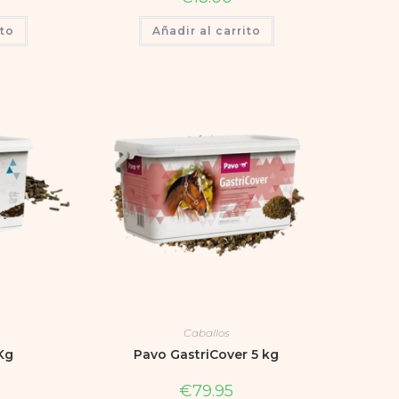
ito
Añadir al carrito
Caballos
3Kg
Pavo GastriCover 5 kg
€
79.95