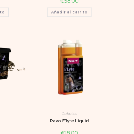
€
58.00
ito
Añadir al carrito
Caballos
Pavo E’lyte Liquid
€
18.00