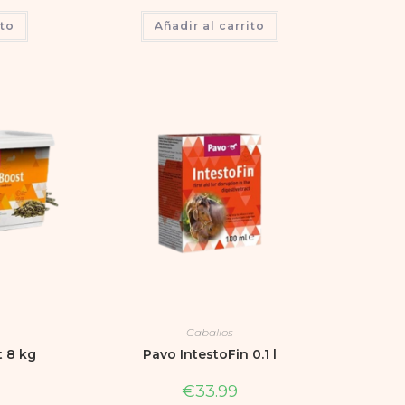
ito
Añadir al carrito
Caballos
 8 kg
Pavo IntestoFin 0.1 l
€
33.99