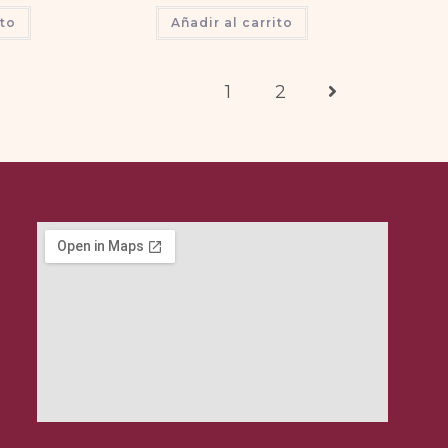
ito
Añadir al carrito
1
2