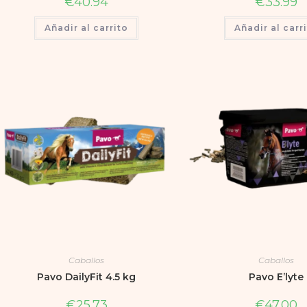
€
40.94
€
33.99
Añadir al carrito
Añadir al carr
Caballos
Caballos
Pavo DailyFit 4.5 kg
Pavo E’lyte
€
25.73
€
47.00