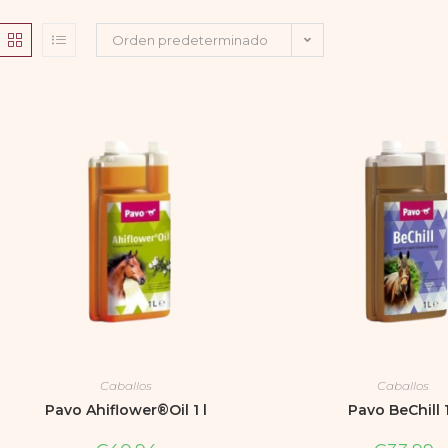
Orden predeterminado
Caballos
Caballos
Pavo Ahiflower®Oil 1 l
Pavo BeChill 1