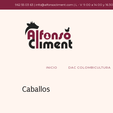
962 55 03 63 | info@alfonsocliment.com | L - V: 9:00 a 14:00 y 16:30
INICIO
DAC COLOMBICULTURA
Caballos