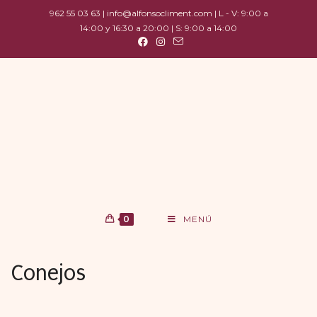
962 55 03 63 | info@alfonsocliment.com | L - V: 9:00 a
14:00 y 16:30 a 20:00 | S: 9:00 a 14:00
0
MENÚ
Conejos