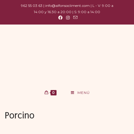
962 55 03 63 | info@alfonsocliment.com | L - V: 9:00 a
14:00 y 16:30 a 20:00 | S: 9:00 a 14:00
0
MENÚ
Porcino