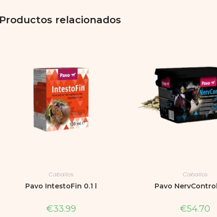
Productos relacionados
Caballos
Caballos
Pavo IntestoFin 0.1 l
Pavo NervControl
€
33.99
€
54.70