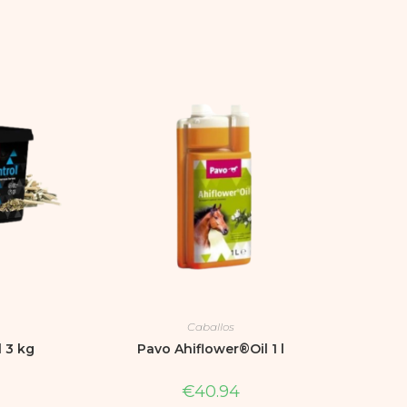
Caballos
 3 kg
Pavo Ahiflower®Oil 1 l
€
40.94