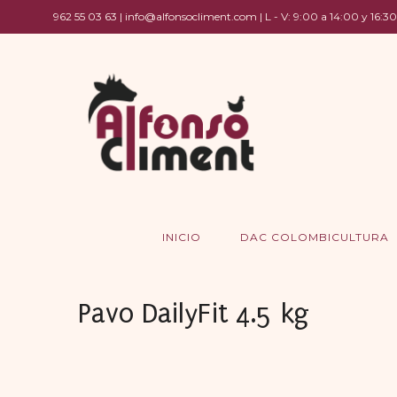
962 55 03 63 | info@alfonsocliment.com | L - V: 9:00 a 14:00 y 16:30
INICIO
DAC COLOMBICULTURA
Pavo DailyFit 4.5 kg