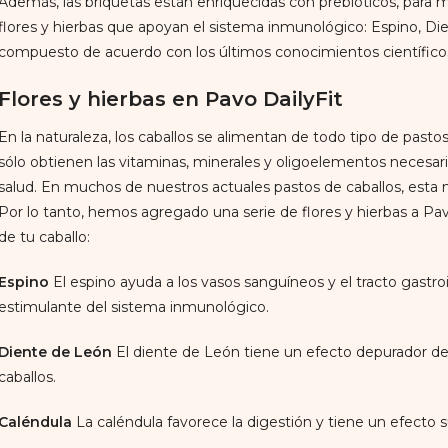
Además, las briquetas están enriquecidas con prebióticos, para mej
flores y hierbas que apoyan el sistema inmunológico: Espino, Die
compuesto de acuerdo con los últimos conocimientos científico
Flores y hierbas en Pavo DailyFit
En la naturaleza, los caballos se alimentan de todo tipo de pastos,
sólo obtienen las vitaminas, minerales y oligoelementos necesar
salud. En muchos de nuestros actuales pastos de caballos, esta
Por lo tanto, hemos agregado una serie de flores y hierbas a Pav
de tu caballo:
Espino
El espino ayuda a los vasos sanguíneos y el tracto gastr
estimulante del sistema inmunológico.
Diente de León
El diente de León tiene un efecto depurador de l
caballos.
Caléndula
La caléndula favorece la digestión y tiene un efecto su