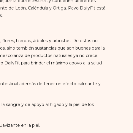
orar la flora intestinal, y contienen diferentes
nte de León, Caléndula y Ortiga. Pavo DailyFit está
s.
 flores, hierbas, árboles y arbustos. De estos no
ios, sino también sustancias que son buenas para la
 mezcolanza de productos naturales ya no crece.
o DailyFit para brindar el máximo apoyo a la salud
ointestinal además de tener un efecto calmante y
a sangre y de apoyo al hígado y la piel de los
avizante en la piel.