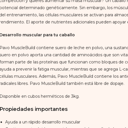
competición y quieres aumentar su masa muscular? Un caballo 
potencial determinado genéticamente. Sin embargo, los músculo
del entrenamiento, las células musculares se activan para almac
rendimiento. El aporte de nutrientes adicionales pueden apoyar 
Desarrollo muscular para tu caballo
Pavo MuscleBuild contiene suero de leche en polvo, una sustanc
suero en polvo aporta una cantidad de aminoácidos que son vita
forman parte de las proteínas que funcionan como bloques de co
ayuda a prevenir la fatiga muscular, mientras que se agrega L-car
células musculares. Además, Pavo MuscleBuild contiene los antiox
radicales libres. Pavo MuscleBuild también está libre de dopaje.
Disponible en cubos herméticos de 3kg.
Propiedades importantes
Ayuda a un rápido desarrollo muscular