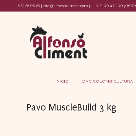
962 55 03 63 | info@alfonsocliment.com | L - V: 9:00 a 14:00 y 16:30
INICIO
DAC COLOMBICULTURA
Pavo MuscleBuild 3 kg