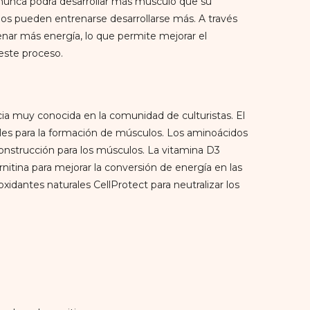
nunca podrá desarrollar más músculo que su
s pueden entrenarse desarrollarse más. A través
enar más energía, lo que permite mejorar el
este proceso.
ia muy conocida en la comunidad de culturistas. El
les para la formación de músculos. Los aminoácidos
nstrucción para los músculos. La vitamina D3
nitina para mejorar la conversión de energía en las
idantes naturales CellProtect para neutralizar los