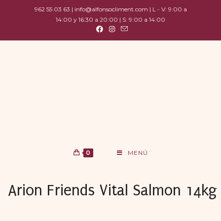
962 55 03 63 | info@alfonsocliment.com | L - V: 9:00 a
14:00 y 16:30 a 20:00 | S: 9:00 a 14:00
0
MENÚ
Arion Friends Vital Salmon 14kg